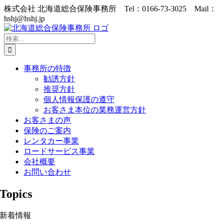
Skip
株式会社 北海道総合保険事務所 Tel：0166-73-3025 Mail：
to
hshj@hshj.jp
content
検
索
…
事務所の特徴
勧誘方針
推奨方針
個人情報保護の遵守
お客さま本位の業務運営方針
お客さまの声
保険のご案内
レンタカー事業
ロードサービス事業
会社概要
お問い合わせ
Topics
新着情報