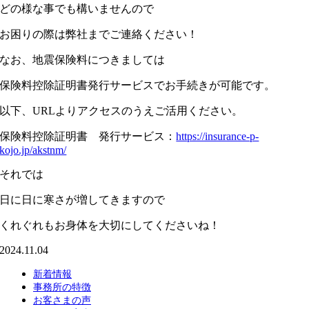
どの様な事でも構いませんので
お困りの際は弊社までご連絡ください！
なお、地震保険料につきましては
保険料控除証明書発行サービスでお手続きが可能です。
以下、URLよりアクセスのうえご活用ください。
保険料控除証明書 発行サービス：
https://insurance-p-
kojo.jp/akstnm/
それでは
日に日に寒さが増してきますので
くれぐれもお身体を大切にしてくださいね！
2024.11.04
新着情報
事務所の特徴
お客さまの声