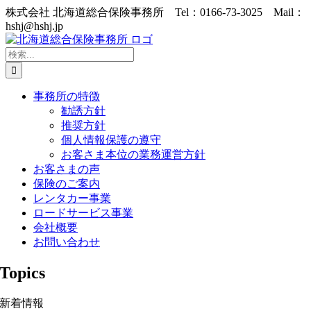
Skip
株式会社 北海道総合保険事務所 Tel：0166-73-3025 Mail：
to
hshj@hshj.jp
content
検
索
…
事務所の特徴
勧誘方針
推奨方針
個人情報保護の遵守
お客さま本位の業務運営方針
お客さまの声
保険のご案内
レンタカー事業
ロードサービス事業
会社概要
お問い合わせ
Topics
新着情報