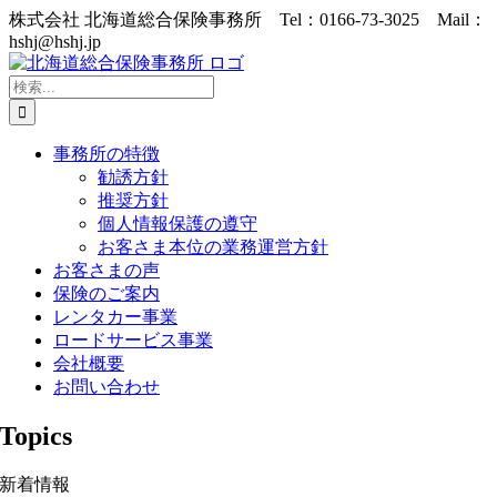
Skip
株式会社 北海道総合保険事務所 Tel：0166-73-3025 Mail：
to
hshj@hshj.jp
content
検
索
…
事務所の特徴
勧誘方針
推奨方針
個人情報保護の遵守
お客さま本位の業務運営方針
お客さまの声
保険のご案内
レンタカー事業
ロードサービス事業
会社概要
お問い合わせ
Topics
新着情報