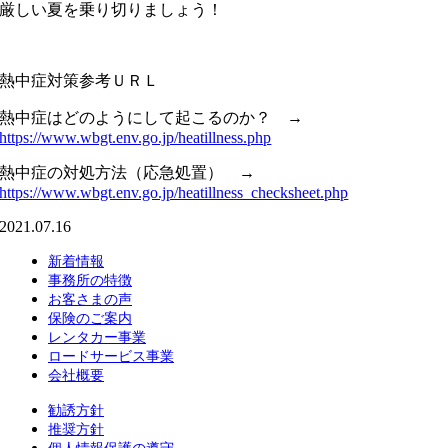
厳しい夏を乗り切りましょう！
熱中症対策参考ＵＲＬ
熱中症はどのようにして起こるのか？ →
https://www.wbgt.env.go.jp/heatillness.php
熱中症の対処方法（応急処置） →
https://www.wbgt.env.go.jp/heatillness_checksheet.php
2021.07.16
新着情報
事務所の特徴
お客さまの声
保険のご案内
レンタカー事業
ロードサービス事業
会社概要
勧誘方針
推奨方針